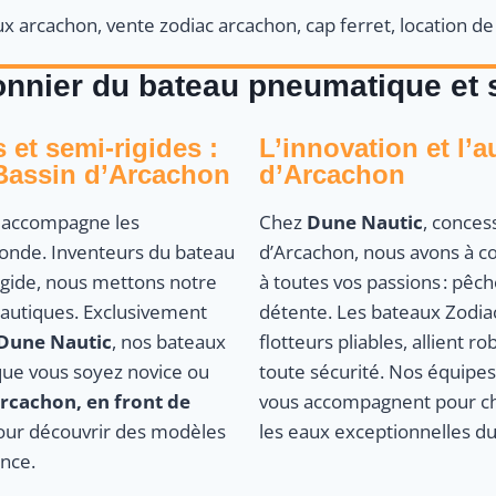
onnier du bateau pneumatique et 
et semi-rigides :
L’innovation et l’
Bassin d’Arcachon
d’Arcachon
accompagne les
Chez
Dune Nautic
, conces
monde. Inventeurs du bateau
d’Arcachon, nous avons à 
gide, nous mettons notre
à toutes vos passions : pêc
nautiques. Exclusivement
détente. Les bateaux Zodiac
Dune Nautic
, nos bateaux
flotteurs pliables, allient 
que vous soyez novice ou
toute sécurité. Nos équipes
Arcachon, en front de
vous accompagnent pour cho
pour découvrir des modèles
les eaux exceptionnelles du
ence.