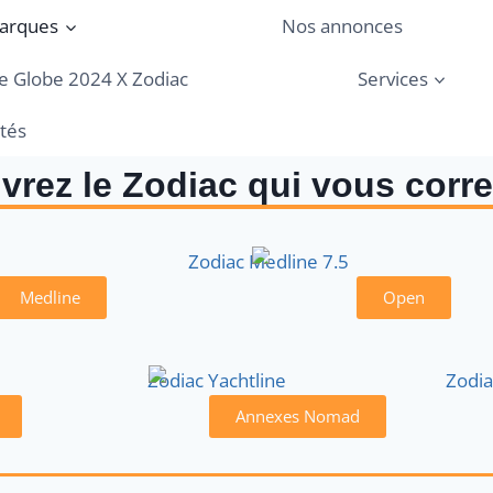
arques
Nos annonces
 Globe 2024 X Zodiac
Services
ités
vrez le Zodiac qui vous corr
Medline
Open
Annexes Nomad