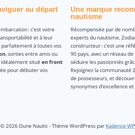
aviguer au départ
Une marque reconn
nautisme
mbarcation : c’est votre
Récompensée par de nombre
nsportabilité et à leur
experts du nautisme, Zodiac
 parfaitement à toutes vos
constructeur : c’est une ré
on
, sorties entre amis ou
90 pays, avec un réseau de
, idéalement situé
en front
séduire les passionnés grâc
alée pour débuter vos
Rejoignez la communauté Zod
de possesseurs, et découvr
synonymes d’excellence et d
© 2026 Dune Nautic - Thème WordPress par
Kadence WP