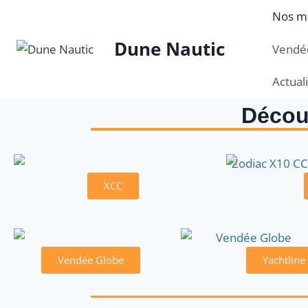
Nos m
Dune Nautic
Vendée
Actual
Décou
XCC
Vendée Globe
Yachtline