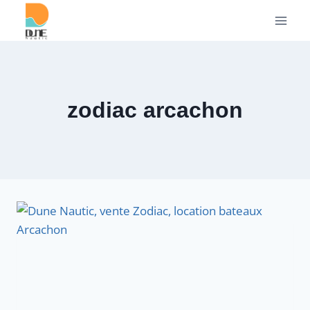
Aller
au
contenu
zodiac arcachon